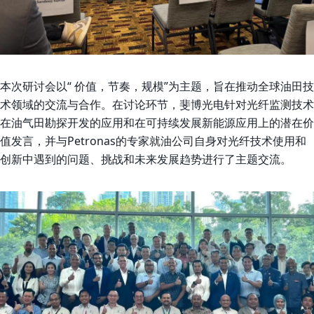
本次研讨会以“
价值，节奏，规模
”为主题，旨在推
动全球油田技
术领域的交流与合作。在讨论环节，斐博光电
针
对光纤监测技术
在油气田勘探开发的应用和在可持续发展新能源应用上的潜在价
值发言，并与Petronas的专家就
油公司自身对光纤
技术
使用和
创新中遇到
的
问题
、挑战和未来发展趋势进行了
主题交流。